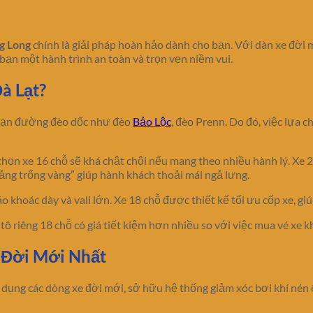
g Long
chính là giải pháp hoàn hảo dành cho bạn. Với dàn xe đời 
bạn một hành trình an toàn và trọn vẹn niềm vui.
à Lạt?
đoạn đường đèo dốc như đèo
Bảo Lộc
, đèo Prenn. Do đó, việc lựa 
n xe 16 chỗ sẽ khá chật chội nếu mang theo nhiều hành lý. Xe 29 c
ảng trống vàng” giúp hành khách thoải mái ngả lưng.
áo khoác dày và vali lớn. Xe 18 chỗ được thiết kế tối ưu cốp xe, 
 ô tô riêng 18 chỗ có giá tiết kiệm hơn nhiều so với việc mua vé x
 Đời Mới Nhất
 dụng các dòng xe đời mới, sở hữu hệ thống giảm xóc bơi khí nén 