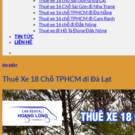
Thuê xe 16 chỗ Sài Gòn đi Đà Lạt
Thuê xe 16 Chỗ Sài Gòn đi Nha Trang
Thuê xe 16 chỗ TPHCM đi Đà Nẵng
Thuê xe 16 chỗ TPHCM đi Cam Ranh
Thuê xe 16 chỗ đi Đắk Nông
Thuê xe đi Hồ Tà Đùng Đăk Nông
TIN TỨC
LIÊN HỆ
ĐỊA ĐIỂM
Thuê Xe 18 Chỗ TPHCM đi Đà Lạt