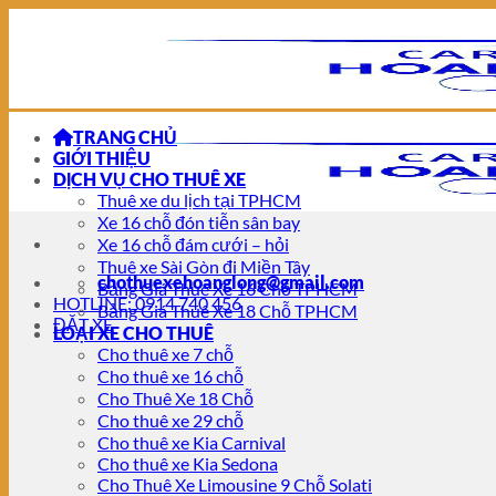
Chuyển
đến
nội
dung
TRANG CHỦ
GIỚI THIỆU
DỊCH VỤ CHO THUÊ XE
Thuê xe du lịch tại TPHCM
Xe 16 chỗ đón tiễn sân bay
Xe 16 chỗ đám cưới – hỏi
Thuê xe Sài Gòn đi Miền Tây
chothuexehoanglong@gmail.com
Bảng Giá Thuê Xe 16 Chỗ TPHCM
HOTLINE: 0914 740 456
Bảng Giá Thuê Xe 18 Chỗ TPHCM
ĐẶT XE
LOẠI XE CHO THUÊ
Cho thuê xe 7 chỗ
Cho thuê xe 16 chỗ
Cho Thuê Xe 18 Chỗ
Cho thuê xe 29 chỗ
Cho thuê xe Kia Carnival
Cho thuê xe Kia Sedona
Cho Thuê Xe Limousine 9 Chỗ Solati