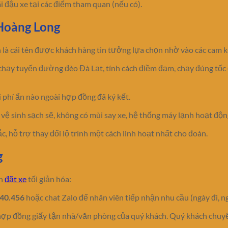
 đậu xe tại các điểm tham quan (nếu có).
 Hoàng Long
 là cái tên được khách hàng tin tưởng lựa chọn nhờ vào các cam k
n chạy tuyến đường đèo Đà Lạt, tính cách điềm đạm, chạy đúng tốc 
i phí ẩn nào ngoài hợp đồng đã ký kết.
 vệ sinh sạch sẽ, không có mùi say xe, hệ thống máy lạnh hoạt độ
c, hỗ trợ thay đổi lộ trình một cách linh hoạt nhất cho đoàn.
g
nh
đặt xe
tối giản hóa:
740.456
hoặc chat Zalo để nhân viên tiếp nhận nhu cầu (ngày đi, 
hợp đồng giấy tận nhà/văn phòng của quý khách. Quý khách chuyể