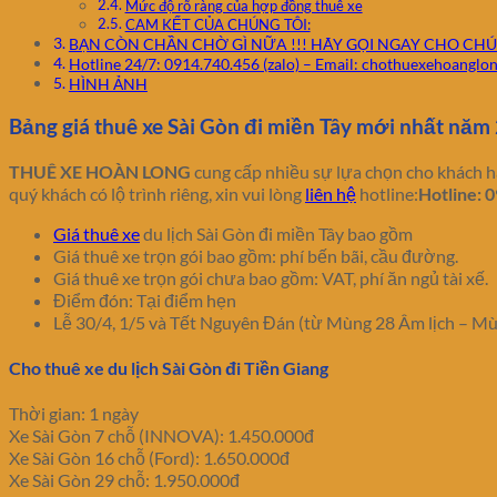
Mức độ rõ ràng của hợp đồng thuê xe
CAM KẾT CỦA CHÚNG TÔI:
BẠN CÒN CHẦN CHỜ GÌ NỮA !!! HÃY GỌI NGAY CHO CHÚ
Hotline 24/7: 0914.740.456 (zalo) – Email: chothuexehoangl
HÌNH ẢNH
Bảng giá thuê xe Sài Gòn đi miền Tây mới nhất năm
THUÊ XE HOÀN LONG
cung cấp nhiều sự lựa chọn cho khách 
quý khách có lộ trình riêng, xin vui lòng
liên hệ
hotline:
Hotline: 
Giá thuê xe
du lịch Sài Gòn đi miền Tây bao gồm
Giá thuê xe trọn gói bao gồm: phí bến bãi, cầu đường.
Giá thuê xe trọn gói chưa bao gồm: VAT, phí ăn ngủ tài xế.
Điểm đón: Tại điểm hẹn
Lễ 30/4, 1/5 và Tết Nguyên Đán (từ Mùng 28 Âm lịch – Mùn
Cho thuê xe du lịch Sài Gòn đi Tiền Giang
Thời gian: 1 ngày
Xe Sài Gòn 7 chỗ (INNOVA): 1.450.000đ
Xe Sài Gòn 16 chỗ (Ford): 1.650.000đ
Xe Sài Gòn 29 chỗ: 1.950.000đ