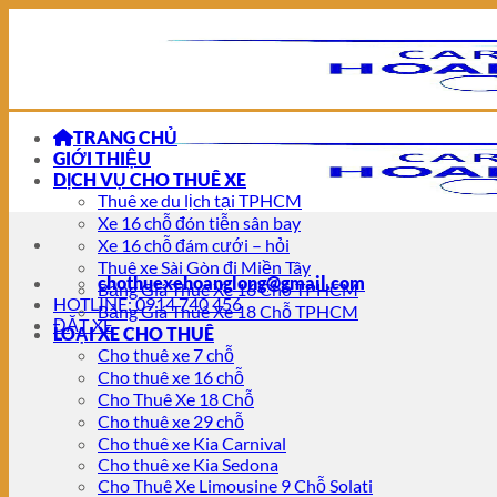
Chuyển
đến
nội
dung
TRANG CHỦ
GIỚI THIỆU
DỊCH VỤ CHO THUÊ XE
Thuê xe du lịch tại TPHCM
Xe 16 chỗ đón tiễn sân bay
Xe 16 chỗ đám cưới – hỏi
Thuê xe Sài Gòn đi Miền Tây
chothuexehoanglong@gmail.com
Bảng Giá Thuê Xe 16 Chỗ TPHCM
HOTLINE: 0914 740 456
Bảng Giá Thuê Xe 18 Chỗ TPHCM
ĐẶT XE
LOẠI XE CHO THUÊ
Cho thuê xe 7 chỗ
Cho thuê xe 16 chỗ
Cho Thuê Xe 18 Chỗ
Cho thuê xe 29 chỗ
Cho thuê xe Kia Carnival
Cho thuê xe Kia Sedona
Cho Thuê Xe Limousine 9 Chỗ Solati