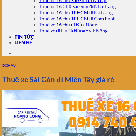
Thuê xe 16 chỗ Sài Gòn đi Đà Lạt
Thuê xe 16 Chỗ Sài Gòn đi Nha Trang
Thuê xe 16 chỗ TPHCM đi Đà Nẵng
Thuê xe 16 chỗ TPHCM đi Cam Ranh
Thuê xe 16 chỗ đi Đắk Nông
Thuê xe đi Hồ Tà Đùng Đăk Nông
TIN TỨC
LIÊN HỆ
DỊCH VỤ
Thuê xe Sài Gòn đi Miền Tây giá rẻ