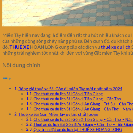
Miền Tây hiện nay đang là điểm đến rất thu hút nhiều khách du 
của những dòng sông chảy nặng phù sa. Bên cạnh đó, du khách s
đó,
THUÊ XE
HOÀN LONG
cung cấp các dịch vụ
thuê xe du lịch
S
những trải nghiệm tốt nhất khi đến với vùng đất miền Tây khi 
Nội dung chính
Bảng giá thuê xe Sài Gòn đi miền Tây mới nhất năm 2024
Cho thuê xe du lịch Sài Gòn đi Tiền Giang
Cho thuê xe du lịch Sài Gòn đi Tiền Giang – Cần Thơ
Cho thuê xe du lịch Sài Gòn đi An Giang – Trà Sư – Cần Th
Cho thuê xe du lịch Sài Gòn đi An Giang – Cần Thơ – Năm
Thuê xe Sài Gòn Miền Tây uy tín, chất lượng
Cho thuê xe du lịch Sài Gòn đi Tiền Giang – Cần Thơ – Nă
Thuê xe du lịch Sài Gòn đi An Giang – Cần Thơ – Tiền Gian
Quy trình đặt xe du lịch tại THUÊ XE HOÀNG LONG