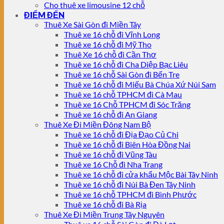
Cho thuê xe limousine 12 chỗ
ĐIỂM ĐẾN
Thuê Xe Sài Gòn đi Miền Tây
Thuê xe 16 chỗ đi Vĩnh Long
Thuê xe 16 chỗ đi Mỹ Tho
Thuê Xe 16 chỗ đi Cần Thơ
Thuê xe 16 chỗ đi Cha Diệp Bạc Liêu
Thuê xe 16 chỗ Sài Gòn đi Bến Tre
Thuê xe 16 chỗ đi Miếu Bà Chúa Xứ Núi Sam
Thuê xe 16 chỗ TPHCM đi Cà Mau
Thuê xe 16 Chỗ TPHCM đi Sóc Trăng
Thuê xe 16 chỗ đi An Giang
Thuê Xe Đi Miền Đông Nam Bộ
Thuê xe 16 chỗ đi Địa Đạo Củ Chi
Thuê xe 16 chỗ đi Biên Hòa Đồng Nai
Thuê xe 16 chỗ đi Vũng Tàu
Thuê xe 16 Chỗ đi Nha Trang
Thuê xe 16 chỗ đi cửa khẩu Mộc Bài Tây Ninh
Thuê xe 16 chỗ đi Núi Bà Đen Tây Ninh
Thuê xe 16 chỗ TPHCM đi Bình Phước
Thuê xe 16 chỗ đi Bà Rịa
Thuê Xe Đi Miền Trung Tây Nguyên