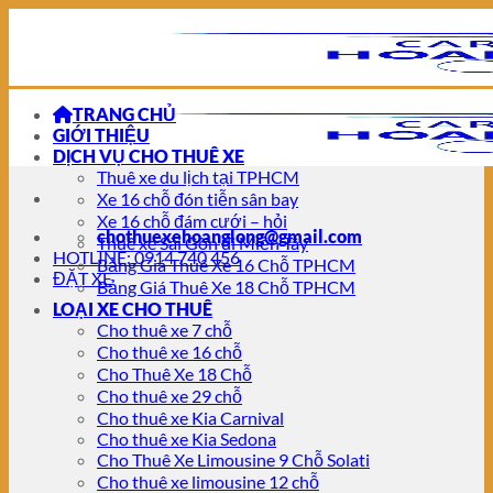
Chuyển
đến
nội
dung
TRANG CHỦ
GIỚI THIỆU
DỊCH VỤ CHO THUÊ XE
Thuê xe du lịch tại TPHCM
Xe 16 chỗ đón tiễn sân bay
Xe 16 chỗ đám cưới – hỏi
chothuexehoanglong@gmail.com
Thuê xe Sài Gòn đi Miền Tây
HOTLINE: 0914 740 456
Bảng Giá Thuê Xe 16 Chỗ TPHCM
ĐẶT XE
Bảng Giá Thuê Xe 18 Chỗ TPHCM
LOẠI XE CHO THUÊ
Cho thuê xe 7 chỗ
Cho thuê xe 16 chỗ
Cho Thuê Xe 18 Chỗ
Cho thuê xe 29 chỗ
Cho thuê xe Kia Carnival
Cho thuê xe Kia Sedona
Cho Thuê Xe Limousine 9 Chỗ Solati
Cho thuê xe limousine 12 chỗ