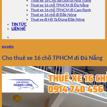
Thuê xe 16 Chỗ Sài Gòn đi Nha Trang
Thuê xe 16 chỗ TPHCM đi Đà Nẵng
Thuê xe 16 chỗ TPHCM đi Cam Ranh
Thuê xe 16 chỗ đi Đắk Nông
Thuê xe đi Hồ Tà Đùng Đăk Nông
TIN TỨC
LIÊN HỆ
ĐỊA ĐIỂM
Cho thuê xe 16 chỗ TPHCM đi Đà Nẵng