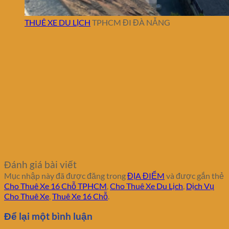
THUÊ XE DU LỊCH
TPHCM ĐI ĐÀ NẴNG
Đánh giá bài viết
Mục nhập này đã được đăng trong
ĐỊA ĐIỂM
và được gắn thẻ
Cho Thuê Xe 16 Chỗ TPHCM
,
Cho Thuê Xe Du Lịch
,
Dịch Vụ
Cho Thuê Xe
,
Thuê Xe 16 Chỗ
.
Để lại một bình luận