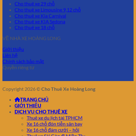
Cho thuê xe 29 chỗ
Cho thuê xe Limousine 9,12 chỗ
Cho thuê xe Kia Carnival
Cho thuê xe KIA Sedona
Cho thuê xe 18 chỗ
VỀ NHÀ XE HOÀNG LONG
Giới thiệu
Liên hệ
Chính sách bảo mật
Quyền riêng tư
Copyright 2026 ©
Cho Thuê Xe Hoàng Long
TRANG CHỦ
GIỚI THIỆU
DỊCH VỤ CHO THUÊ XE
Thuê xe du lịch tại TPHCM
Xe 16 chỗ đón tiễn sân bay
Xe 16 chỗ đám cưới – hỏi
Thuê xe Sài Gòn đi Miền Tây