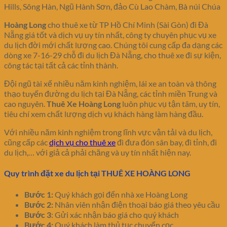
Hills, Sông Hàn, Ngũ Hành Sơn, đảo Cù Lao Chàm, Bà núi Chúa
Hoàng Long
cho thuê xe từ TP Hồ Chí Minh (Sài Gòn) đi Đà
Nẵng giá tốt và dịch vụ uy tín nhất, công ty chuyên phục vụ xe
du lịch đời mới chất lượng cao. Chúng tôi cung cấp đa dạng các
dòng xe 7-16-29 chỗ đi du lịch Đà Nẵng, cho thuê xe đi sự kiện,
công tác tại tất cả các tỉnh thành.
Đội ngũ tài xế nhiều năm kinh nghiệm, lái xe an toàn và thông
thạo tuyến đường du lịch tại Đà Nẵng, các tỉnh miền Trung và
cao nguyên.
Thuê Xe Hoàng Long
luôn phục vụ tận tâm, uy tín,
tiêu chí xem chất lượng dịch vụ khách hàng làm hàng đầu.
Với nhiều năm kinh nghiệm trong lĩnh vực vận tải và du lịch,
cũng cấp các
dịch vụ cho thuê xe
đi đưa đón sân bay, đi tỉnh, đi
du lịch,… với giả cả phải chăng và uy tín nhất hiện nay.
Quy trình đặt xe du lịch tại THUÊ XE HOÀNG LONG
Bước 1:
Quý khách gọi đến nhà xe Hoàng Long
Bước 2:
Nhân viên nhận điện thoại báo giá theo yêu cầu
Bước 3
: Gửi xác nhận báo giá cho quý khách
Bước 4:
Quý khách làm thủ tục chuyển cọc