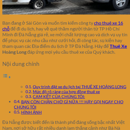
Bạn đang ở Sài Gòn và muốn tìm kiếm công ty
cho thuê xe 16
chỗ
để đi du lịch, hay về quê thăm người thân từ TP Hồ Chí
Minh đi Đà Nẵng giá rẻ, xe mới chất lượng cao và dịch vụ uy tín
để phục vụ các nhu cầu như cưới hỏi, đi công tác, sụ kiện hay
tham quan các Địa điểm du lịch ở TP Đà Nẵng. Hãy để
Thuê Xe
Hoàng Long
đáp ứng mọi yêu cầu thuê xe của Quý khách.
Nội dung chính
Quy trình đặt xe du lịch tại THUÊ XE HOÀNG LONG
Mức độ rõ ràng của hợp đồng thuê xe
CAM KẾT CỦA CHÚNG TÔI:
BẠN CÒN CHẦN CHỜ GÌ NỮA !!! HÃY GỌI NGAY CHO
CHÚNG TÔI
HÌNH ẢNH
Đà Nẵng được biết đến là thành phố đáng sống bậc nhất Việt
Nam, nơi sở hữu rất nhiều danh lam thắng cảnh như Bà Nà