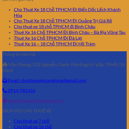
Cho Thuê Xe 18 Chỗ TPHCM Đi Biển Dốc Lếch Khánh
Hòa
Cho Thuê Xe 18 Chỗ TPHCM Đi Quảng Trị Giá Rẻ
Cho thuê xe 18 chỗ TPHCM đi Bình Châu
Thuê Xe 16 Chỗ TPHCM Đi Bình Châu – Bà Rịa Vũng Tàu
Thuê Xe 16 Chỗ TPHCM Đi Đà Lạt
Thuê Xe 16 – 18 Chỗ TPHCM Đi Hồ Tràm
Thông tin liên hệ
Văn Phòng:
332 Nguyễn Oanh, Phường Gò Vấp, TP.Hồ Chí
Minh
Email: chothuexehoanglong@gmail.com
0914.740.456
www.thuexehoanglong.com
DỊCH VỤ CHO THUÊ XE
Cho thuê xe 7 chỗ
Cho thuê xe 16 chỗ