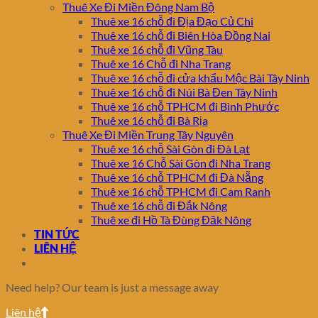
Thuê Xe Đi Miền Đông Nam Bộ
Thuê xe 16 chỗ đi Địa Đạo Củ Chi
Thuê xe 16 chỗ đi Biên Hòa Đồng Nai
Thuê xe 16 chỗ đi Vũng Tàu
Thuê xe 16 Chỗ đi Nha Trang
Thuê xe 16 chỗ đi cửa khẩu Mộc Bài Tây Ninh
Thuê xe 16 chỗ đi Núi Bà Đen Tây Ninh
Thuê xe 16 chỗ TPHCM đi Bình Phước
Thuê xe 16 chỗ đi Bà Rịa
Thuê Xe Đi Miền Trung Tây Nguyên
Thuê xe 16 chỗ Sài Gòn đi Đà Lạt
Thuê xe 16 Chỗ Sài Gòn đi Nha Trang
Thuê xe 16 chỗ TPHCM đi Đà Nẵng
Thuê xe 16 chỗ TPHCM đi Cam Ranh
Thuê xe 16 chỗ đi Đắk Nông
Thuê xe đi Hồ Tà Đùng Đăk Nông
TIN TỨC
LIÊN HỆ
Need help? Our team is just a message away
Liên hệ