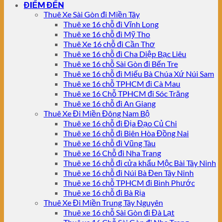
ĐIỂM ĐẾN
Thuê Xe Sài Gòn đi Miền Tây
Thuê xe 16 chỗ đi Vĩnh Long
Thuê xe 16 chỗ đi Mỹ Tho
Thuê Xe 16 chỗ đi Cần Thơ
Thuê xe 16 chỗ đi Cha Diệp Bạc Liêu
Thuê xe 16 chỗ Sài Gòn đi Bến Tre
Thuê xe 16 chỗ đi Miếu Bà Chúa Xứ Núi Sam
Thuê xe 16 chỗ TPHCM đi Cà Mau
Thuê xe 16 Chỗ TPHCM đi Sóc Trăng
Thuê xe 16 chỗ đi An Giang
Thuê Xe Đi Miền Đông Nam Bộ
Thuê xe 16 chỗ đi Địa Đạo Củ Chi
Thuê xe 16 chỗ đi Biên Hòa Đồng Nai
Thuê xe 16 chỗ đi Vũng Tàu
Thuê xe 16 Chỗ đi Nha Trang
Thuê xe 16 chỗ đi cửa khẩu Mộc Bài Tây Ninh
Thuê xe 16 chỗ đi Núi Bà Đen Tây Ninh
Thuê xe 16 chỗ TPHCM đi Bình Phước
Thuê xe 16 chỗ đi Bà Rịa
Thuê Xe Đi Miền Trung Tây Nguyên
Thuê xe 16 chỗ Sài Gòn đi Đà Lạt