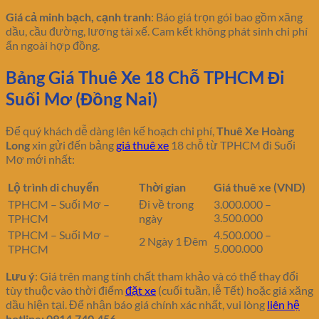
Giá cả minh bạch, cạnh tranh
: Báo giá trọn gói bao gồm xăng
dầu, cầu đường, lương tài xế. Cam kết không phát sinh chi phí
ẩn ngoài hợp đồng.
Bảng Giá Thuê Xe 18 Chỗ TPHCM Đi
Suối Mơ (Đồng Nai)
Để quý khách dễ dàng lên kế hoạch chi phí,
Thuê Xe Hoàng
Long
xin gửi đến bảng
giá thuê xe
18 chỗ từ TPHCM đi Suối
Mơ mới nhất:
Lộ trình di chuyển
Thời gian
Giá thuê xe (VND)
TPHCM – Suối Mơ –
Đi về trong
3.000.000 –
3.500.000
TPHCM
ngày
TPHCM – Suối Mơ –
4.500.000 –
2 Ngày 1 Đêm
5.000.000
TPHCM
Lưu ý
: Giá trên mang tính chất tham khảo và có thể thay đổi
tùy thuộc vào thời điểm
đặt xe
(cuối tuần, lễ Tết) hoặc giá xăng
dầu hiện tại. Để nhận báo giá chính xác nhất, vui lòng
liên hệ
hotline: 0914.740.456
.