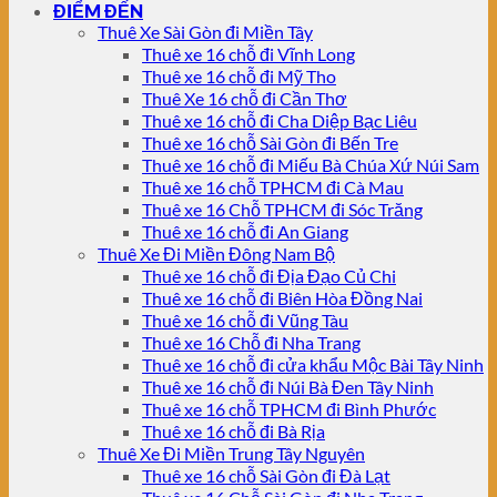
ĐIỂM ĐẾN
Thuê Xe Sài Gòn đi Miền Tây
Thuê xe 16 chỗ đi Vĩnh Long
Thuê xe 16 chỗ đi Mỹ Tho
Thuê Xe 16 chỗ đi Cần Thơ
Thuê xe 16 chỗ đi Cha Diệp Bạc Liêu
Thuê xe 16 chỗ Sài Gòn đi Bến Tre
Thuê xe 16 chỗ đi Miếu Bà Chúa Xứ Núi Sam
Thuê xe 16 chỗ TPHCM đi Cà Mau
Thuê xe 16 Chỗ TPHCM đi Sóc Trăng
Thuê xe 16 chỗ đi An Giang
Thuê Xe Đi Miền Đông Nam Bộ
Thuê xe 16 chỗ đi Địa Đạo Củ Chi
Thuê xe 16 chỗ đi Biên Hòa Đồng Nai
Thuê xe 16 chỗ đi Vũng Tàu
Thuê xe 16 Chỗ đi Nha Trang
Thuê xe 16 chỗ đi cửa khẩu Mộc Bài Tây Ninh
Thuê xe 16 chỗ đi Núi Bà Đen Tây Ninh
Thuê xe 16 chỗ TPHCM đi Bình Phước
Thuê xe 16 chỗ đi Bà Rịa
Thuê Xe Đi Miền Trung Tây Nguyên
Thuê xe 16 chỗ Sài Gòn đi Đà Lạt