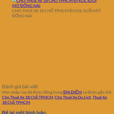
CHO THUÊ XE 18 CHỖ TPHCM ĐI KDL SUỐI MƠ
ĐỒNG NAI
Đánh giá bài viết
Mục nhập này đã được đăng trong
ĐỊA ĐIỂM
và được gắn thẻ
Cho Thuê Xe 18 Chỗ TPHCM
,
Cho Thuê Xe Du Lịch
,
Thuê Xe
18 Chỗ TPHCM
.
Để lại một bình luận