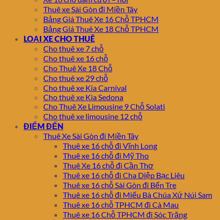
Thuê xe Sài Gòn đi Miền Tây
Bảng Giá Thuê Xe 16 Chỗ TPHCM
Bảng Giá Thuê Xe 18 Chỗ TPHCM
LOẠI XE CHO THUÊ
Cho thuê xe 7 chỗ
Cho thuê xe 16 chỗ
Cho Thuê Xe 18 Chỗ
Cho thuê xe 29 chỗ
Cho thuê xe Kia Carnival
Cho thuê xe Kia Sedona
Cho Thuê Xe Limousine 9 Chỗ Solati
Cho thuê xe limousine 12 chỗ
ĐIỂM ĐẾN
Thuê Xe Sài Gòn đi Miền Tây
Thuê xe 16 chỗ đi Vĩnh Long
Thuê xe 16 chỗ đi Mỹ Tho
Thuê Xe 16 chỗ đi Cần Thơ
Thuê xe 16 chỗ đi Cha Diệp Bạc Liêu
Thuê xe 16 chỗ Sài Gòn đi Bến Tre
Thuê xe 16 chỗ đi Miếu Bà Chúa Xứ Núi Sam
Thuê xe 16 chỗ TPHCM đi Cà Mau
Thuê xe 16 Chỗ TPHCM đi Sóc Trăng