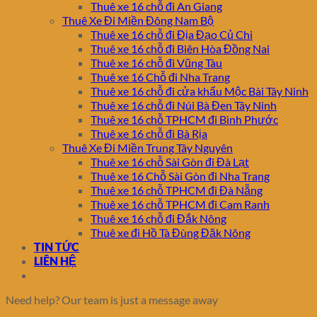
Thuê xe 16 chỗ đi An Giang
Thuê Xe Đi Miền Đông Nam Bộ
Thuê xe 16 chỗ đi Địa Đạo Củ Chi
Thuê xe 16 chỗ đi Biên Hòa Đồng Nai
Thuê xe 16 chỗ đi Vũng Tàu
Thuê xe 16 Chỗ đi Nha Trang
Thuê xe 16 chỗ đi cửa khẩu Mộc Bài Tây Ninh
Thuê xe 16 chỗ đi Núi Bà Đen Tây Ninh
Thuê xe 16 chỗ TPHCM đi Bình Phước
Thuê xe 16 chỗ đi Bà Rịa
Thuê Xe Đi Miền Trung Tây Nguyên
Thuê xe 16 chỗ Sài Gòn đi Đà Lạt
Thuê xe 16 Chỗ Sài Gòn đi Nha Trang
Thuê xe 16 chỗ TPHCM đi Đà Nẵng
Thuê xe 16 chỗ TPHCM đi Cam Ranh
Thuê xe 16 chỗ đi Đắk Nông
Thuê xe đi Hồ Tà Đùng Đăk Nông
TIN TỨC
LIÊN HỆ
Need help? Our team is just a message away