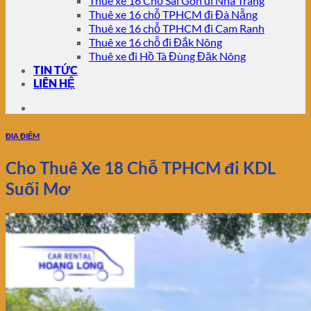
Thuê xe 16 Chỗ Sài Gòn đi Nha Trang
Thuê xe 16 chỗ TPHCM đi Đà Nẵng
Thuê xe 16 chỗ TPHCM đi Cam Ranh
Thuê xe 16 chỗ đi Đắk Nông
Thuê xe đi Hồ Tà Đùng Đăk Nông
TIN TỨC
LIÊN HỆ
ĐỊA ĐIỂM
Cho Thuê Xe 18 Chỗ TPHCM đi KDL
Suối Mơ