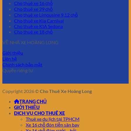
Cho thuê xe 16 chỗ
Cho thuê xe 29 chỗ
Cho thuê xe Limousine 9,12 chỗ
Cho thuê xe Kia Carnival
Cho thuê xe KIA Sedona
Cho thuê xe 18 chỗ
VỀ NHÀ XE HOÀNG LONG
Giới thiệu
Liên hệ
Chính sách bảo mật
Quyền riêng tư
Copyright 2026 ©
Cho Thuê Xe Hoàng Long
TRANG CHỦ
GIỚI THIỆU
DỊCH VỤ CHO THUÊ XE
Thuê xe du lịch tại TPHCM
Xe 16 chỗ đón tiễn sân bay
Xe 16 chỗ đám cưới – hỏi