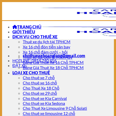
Chuyển
đến
nội
dung
TRANG CHỦ
GIỚI THIỆU
DỊCH VỤ CHO THUÊ XE
Thuê xe du lịch tại TPHCM
Xe 16 chỗ đón tiễn sân bay
Xe 16 chỗ đám cưới – hỏi
chothuexehoanglong@gmail.com
Thuê xe Sài Gòn đi Miền Tây
HOTLINE: 0914 740 456
Bảng Giá Thuê Xe 16 Chỗ TPHCM
ĐẶT XE
Bảng Giá Thuê Xe 18 Chỗ TPHCM
LOẠI XE CHO THUÊ
Cho thuê xe 7 chỗ
Cho thuê xe 16 chỗ
Cho Thuê Xe 18 Chỗ
Cho thuê xe 29 chỗ
Cho thuê xe Kia Carnival
Cho thuê xe Kia Sedona
Cho Thuê Xe Limousine 9 Chỗ Solati
Cho thuê xe limousine 12 chỗ