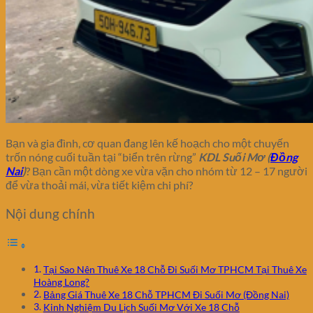
Bạn và gia đình, cơ quan đang lên kế hoạch cho một chuyến
trốn nóng cuối tuần tại “biển trên rừng”
KDL Suối Mơ (
Đồng
Nai
)
? Bạn cần một dòng xe vừa vặn cho nhóm từ 12 – 17 người
để vừa thoải mái, vừa tiết kiệm chi phí?
Nội dung chính
Tại Sao Nên Thuê Xe 18 Chỗ Đi Suối Mơ TPHCM Tại Thuê Xe
Hoàng Long?
Bảng Giá Thuê Xe 18 Chỗ TPHCM Đi Suối Mơ (Đồng Nai)
Kinh Nghiệm Du Lịch Suối Mơ Với Xe 18 Chỗ