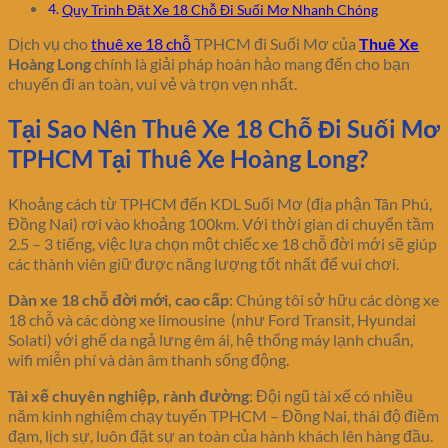
Quy Trình Đặt Xe 18 Chỗ Đi Suối Mơ Nhanh Chóng
Dịch vụ cho
thuê xe 18 chỗ
TPHCM đi Suối Mơ của
Thuê Xe
Hoàng Long
chính là giải pháp hoàn hảo mang đến cho bạn
chuyến đi an toàn, vui vẻ và trọn vẹn nhất.
Tại Sao Nên Thuê Xe 18 Chỗ Đi Suối Mơ
TPHCM Tại Thuê Xe Hoàng Long?
Khoảng cách từ TPHCM đến KDL Suối Mơ (địa phận Tân Phú,
Đồng Nai) rơi vào khoảng 100km. Với thời gian di chuyển tầm
2.5 – 3 tiếng, việc lựa chọn một chiếc xe 18 chỗ đời mới sẽ giúp
các thành viên giữ được năng lượng tốt nhất để vui chơi.
Dàn xe 18 chỗ đời mới, cao cấp
: Chúng tôi sở hữu các dòng xe
18 chỗ và các dòng xe limousine (như Ford Transit, Hyundai
Solati) với ghế da ngả lưng êm ái, hệ thống máy lạnh chuẩn,
wifi miễn phí và dàn âm thanh sống động.
Tài xế chuyên nghiệp, rành đường
: Đội ngũ tài xế có nhiều
năm kinh nghiệm chạy tuyến TPHCM – Đồng Nai, thái độ điềm
đạm, lịch sự, luôn đặt sự an toàn của hành khách lên hàng đầu.