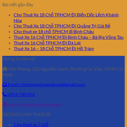
Bài viết gần đây
Cho Thuê Xe 18 Chỗ TPHCM Đi Biển Dốc Lếch Khánh
Hòa
Cho Thuê Xe 18 Chỗ TPHCM Đi Quảng Trị Giá Rẻ
Cho thuê xe 18 chỗ TPHCM đi Bình Châu
Thuê Xe 16 Chỗ TPHCM Đi Bình Châu – Bà Rịa Vũng Tàu
Thuê Xe 16 Chỗ TPHCM Đi Đà Lạt
Thuê Xe 16 – 18 Chỗ TPHCM Đi Hồ Tràm
Thông tin liên hệ
Văn Phòng:
332 Nguyễn Oanh, Phường Gò Vấp, TP.Hồ Chí
Minh
Email: chothuexehoanglong@gmail.com
0914.740.456
www.thuexehoanglong.com
DỊCH VỤ CHO THUÊ XE
Cho thuê xe 7 chỗ