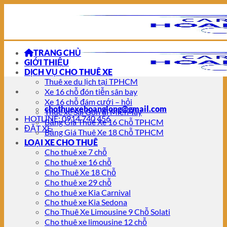
Chuyển
đến
nội
dung
TRANG CHỦ
GIỚI THIỆU
DỊCH VỤ CHO THUÊ XE
Thuê xe du lịch tại TPHCM
Xe 16 chỗ đón tiễn sân bay
Xe 16 chỗ đám cưới – hỏi
chothuexehoanglong@gmail.com
Thuê xe Sài Gòn đi Miền Tây
HOTLINE: 0914 740 456
Bảng Giá Thuê Xe 16 Chỗ TPHCM
ĐẶT XE
Bảng Giá Thuê Xe 18 Chỗ TPHCM
LOẠI XE CHO THUÊ
Cho thuê xe 7 chỗ
Cho thuê xe 16 chỗ
Cho Thuê Xe 18 Chỗ
Cho thuê xe 29 chỗ
Cho thuê xe Kia Carnival
Cho thuê xe Kia Sedona
Cho Thuê Xe Limousine 9 Chỗ Solati
Cho thuê xe limousine 12 chỗ