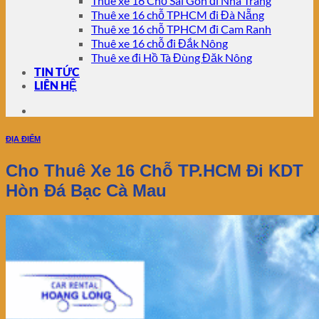
Thuê xe 16 Chỗ Sài Gòn đi Nha Trang
Thuê xe 16 chỗ TPHCM đi Đà Nẵng
Thuê xe 16 chỗ TPHCM đi Cam Ranh
Thuê xe 16 chỗ đi Đắk Nông
Thuê xe đi Hồ Tà Đùng Đăk Nông
TIN TỨC
LIÊN HỆ
ĐỊA ĐIỂM
Cho Thuê Xe 16 Chỗ TP.HCM Đi KDT
Hòn Đá Bạc Cà Mau