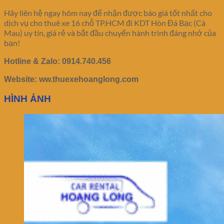
Hãy liên hệ ngay hôm nay để nhận được báo giá tốt nhất cho
dịch vụ cho thuê xe 16 chỗ TP.HCM đi KDT Hòn Đá Bạc (Cà
Mau) uy tín, giá rẻ và bắt đầu chuyến hành trình đáng nhớ của
bạn!
Hotline & Zalo: 0914.740.456
Website: ww.thuexehoanglong.com
HÌNH ẢNH