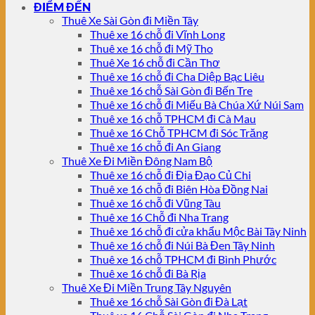
ĐIỂM ĐẾN
Thuê Xe Sài Gòn đi Miền Tây
Thuê xe 16 chỗ đi Vĩnh Long
Thuê xe 16 chỗ đi Mỹ Tho
Thuê Xe 16 chỗ đi Cần Thơ
Thuê xe 16 chỗ đi Cha Diệp Bạc Liêu
Thuê xe 16 chỗ Sài Gòn đi Bến Tre
Thuê xe 16 chỗ đi Miếu Bà Chúa Xứ Núi Sam
Thuê xe 16 chỗ TPHCM đi Cà Mau
Thuê xe 16 Chỗ TPHCM đi Sóc Trăng
Thuê xe 16 chỗ đi An Giang
Thuê Xe Đi Miền Đông Nam Bộ
Thuê xe 16 chỗ đi Địa Đạo Củ Chi
Thuê xe 16 chỗ đi Biên Hòa Đồng Nai
Thuê xe 16 chỗ đi Vũng Tàu
Thuê xe 16 Chỗ đi Nha Trang
Thuê xe 16 chỗ đi cửa khẩu Mộc Bài Tây Ninh
Thuê xe 16 chỗ đi Núi Bà Đen Tây Ninh
Thuê xe 16 chỗ TPHCM đi Bình Phước
Thuê xe 16 chỗ đi Bà Rịa
Thuê Xe Đi Miền Trung Tây Nguyên
Thuê xe 16 chỗ Sài Gòn đi Đà Lạt