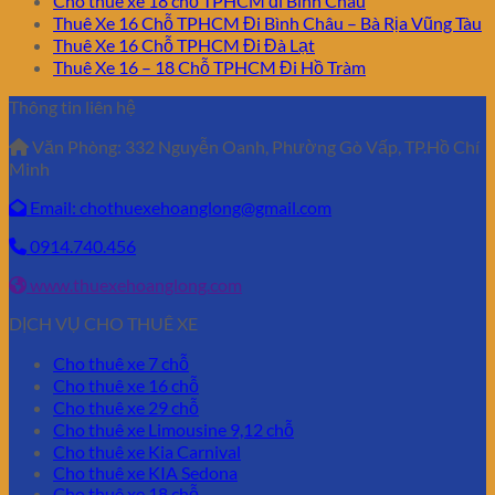
Cho thuê xe 18 chỗ TPHCM đi Bình Châu
Thuê Xe 16 Chỗ TPHCM Đi Bình Châu – Bà Rịa Vũng Tàu
Thuê Xe 16 Chỗ TPHCM Đi Đà Lạt
Thuê Xe 16 – 18 Chỗ TPHCM Đi Hồ Tràm
Thông tin liên hệ
Văn Phòng:
332 Nguyễn Oanh, Phường Gò Vấp, TP.Hồ Chí
Minh
Email: chothuexehoanglong@gmail.com
0914.740.456
www.thuexehoanglong.com
DỊCH VỤ CHO THUÊ XE
Cho thuê xe 7 chỗ
Cho thuê xe 16 chỗ
Cho thuê xe 29 chỗ
Cho thuê xe Limousine 9,12 chỗ
Cho thuê xe Kia Carnival
Cho thuê xe KIA Sedona
Cho thuê xe 18 chỗ