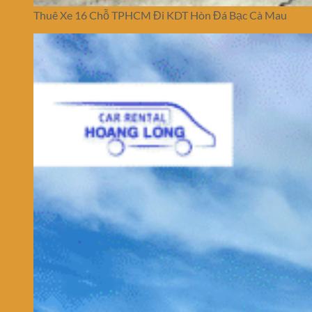
Thuê Xe 16 Chỗ TPHCM Đi KDT Hòn Đá Bạc Cà Mau