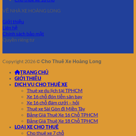
VỀ NHÀ XE HOÀNG LONG
Giới thiệu
Liên hệ
Chính sách bảo mật
Quyền riêng tư
Copyright 2026 ©
Cho Thuê Xe Hoàng Long
TRANG CHỦ
GIỚI THIỆU
DỊCH VỤ CHO THUÊ XE
Thuê xe du lịch tại TPHCM
Xe 16 chỗ đón tiễn sân bay
Xe 16 chỗ đám cưới – hỏi
Thuê xe Sài Gòn đi Miền Tây
Bảng Giá Thuê Xe 16 Chỗ TPHCM
Bảng Giá Thuê Xe 18 Chỗ TPHCM
LOẠI XE CHO THUÊ
Cho thuê xe 7 chỗ