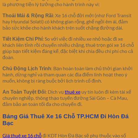
là phương tiện lý tưởng cho hành trình này vì:
: Xe 16 chỗ đời mới (như Ford Transit
Thoải Mái & Rộng Rãi
hay Hyundai Solati) có không gian rộng, ghế ngồi êm ái, đảm
bảo sức khỏe cho hành khách trên suốt chặng đường dài.
: So với việc đi nhiều xe nhỏ hoặc đi xe
Tiết Kiệm Chi Phí
khách liên tỉnh rồi chuyển nhiều chặng, thuê trọn gói xe 16 chỗ
giúp bạn tiết kiệm đáng kể, đặc biệt khi chia đều chi phí cho cả
đoàn.
: Bạn hoàn toàn làm chủ thời gian khởi
Chủ Động Lịch Trình
hành, dừng nghỉ và tham quan các địa điểm linh hoạt theo ý
muốn, không bị ràng buộc bởi lịch trình cố định.
: Dịch vụ
thuê xe
uy tín luôn đi kèm tài xế
An Toàn Tuyệt Đối
chuyên nghiệp, thông thạo tuyến đường Sài Gòn – Cà Mau,
đảm bảo an toàn tối đa cho chuyến đi.
Bảng Giá Thuê Xe 16 Chỗ TP.HCM Đi Hòn Đá
Bạc
Giá thuê xe 16 chỗ
đi KDT Hòn Đá Bạc sẽ phụ thuộc vào số