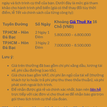
ngày và lịch trình cụ thể của bạn. Dưới đây là mức giá tham
khảo cho hành trình phổ biến (giá có thể thay đổi tùy thời
điểm, lễ Tết và chính sách của từng công ty):
Khoảng
Giá Thuê Xe
16
Tuyến Đường
Số Ngày
Chỗ (VNĐ)
2 Ngày 1
TP.HCM – Hòn
5.800.000 – 6.800.000
Đêm
Đá Bạc
3 Ngày 2
TP.HCM – Hòn
7.000.000 – 8.500.000
Đêm
Đá Bạc
Lưu ý:
Giá trên thường đã bao gồm chi phí xăng dầu, lương tài
xế, phí cầu đường (cao tốc).
Giá chưa bao gồm VAT, chi phí ăn ngủ của tài xế (thường
khách tự lo hoặc trả phí phụ thu theo thỏa thuận), và phí
phát sinh ngoài lịch trình.
Để nhận được giá rẻ và chính xác nhất, bạn nên
liên hệ
trực tiếp với các đơn vị cho thuê xe để nhận báo giá trọn
gói theo lịch trình cụ thể của đoàn.