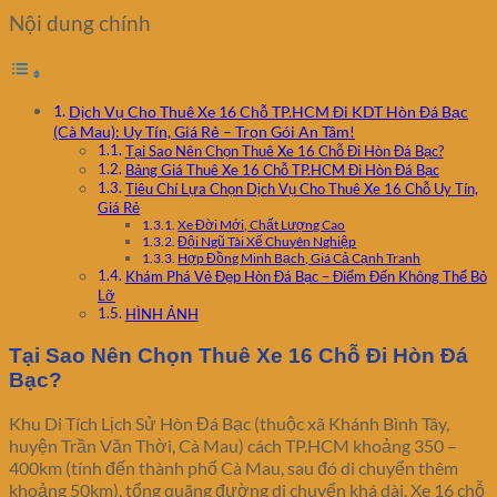
Nội dung chính
Dịch Vụ Cho Thuê Xe 16 Chỗ TP.HCM Đi KDT Hòn Đá Bạc
(Cà Mau): Uy Tín, Giá Rẻ – Trọn Gói An Tâm!
Tại Sao Nên Chọn Thuê Xe 16 Chỗ Đi Hòn Đá Bạc?
Bảng Giá Thuê Xe 16 Chỗ TP.HCM Đi Hòn Đá Bạc
Tiêu Chí Lựa Chọn Dịch Vụ Cho Thuê Xe 16 Chỗ Uy Tín,
Giá Rẻ
Xe Đời Mới, Chất Lượng Cao
Đội Ngũ Tài Xế Chuyên Nghiệp
Hợp Đồng Minh Bạch, Giá Cả Cạnh Tranh
Khám Phá Vẻ Đẹp Hòn Đá Bạc – Điểm Đến Không Thể Bỏ
Lỡ
HÌNH ẢNH
Tại Sao Nên Chọn Thuê Xe 16 Chỗ Đi Hòn Đá
Bạc?
Khu Di Tích Lịch Sử Hòn Đá Bạc (thuộc xã Khánh Bình Tây,
huyện Trần Văn Thời, Cà Mau) cách TP.HCM khoảng 350 –
400km (tính đến thành phố Cà Mau, sau đó di chuyển thêm
khoảng 50km), tổng quãng đường di chuyển khá dài. Xe 16 chỗ