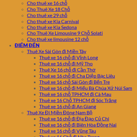
Cho thuê xe 16 chỗ
Cho Thuê Xe 18 Chỗ
Cho thuê xe 29 chỗ
Cho thuê xe Kia Carnival
Cho thuê xe Kia Sedona
Cho Thuê Xe Limousine 9 Chỗ Solati
Cho thuê xe limousine 12 chỗ
ĐIỂM ĐẾN
Thuê Xe Sài Gòn đi Miền Tây
Thuê xe 16 chỗ đi Vĩnh Long
Thuê xe 16 chỗ đi Mỹ Tho
Thuê Xe 16 chỗ đi Cần Thơ
Thuê xe 16 chỗ đi Cha Diệp Bạc Liêu
Thuê xe 16 chỗ Sài Gòn đi Bến Tre
Thuê xe 16 chỗ đi Miếu Bà Chúa Xứ Núi Sam
Thuê xe 16 chỗ TPHCM đi Cà Mau
Thuê xe 16 Chỗ TPHCM đi Sóc Trăng
Thuê xe 16 chỗ đi An Giang
Thuê Xe Đi Miền Đông Nam Bộ
Thuê xe 16 chỗ đi Địa Đạo Củ Chi
Thuê xe 16 chỗ đi Biên Hòa Đồng Nai
Thuê xe 16 chỗ đi Vũng Tàu
Thuê xe 16 Chỗ đi Nha Trang